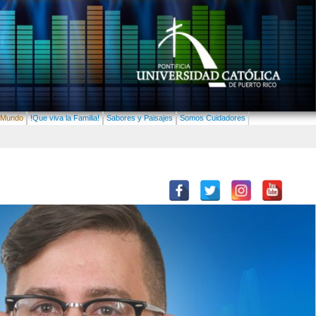
lMundo
!Que viva la Familia!
Sabores y Paisajes
Somos Cuidadores