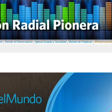
les
Desde el Observatorio
Iglesia Estado y Sociedad
Mundo de Palabras
#Pionerosene