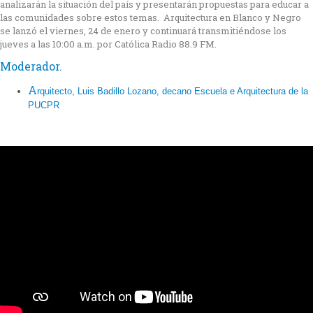
analizarán la situación del país y presentarán propuestas para educar a
las comunidades sobre estos temas. Arquitectura en Blanco y Negro
se lanzó el viernes, 24 de enero y continuará transmitiéndose los
jueves a las 10:00 a.m. por Católica Radio 88.9 FM.
Moderador.
A
rquitecto, Luis Badillo Lozano, decano Escuela e Arquitectura de la
PUCPR